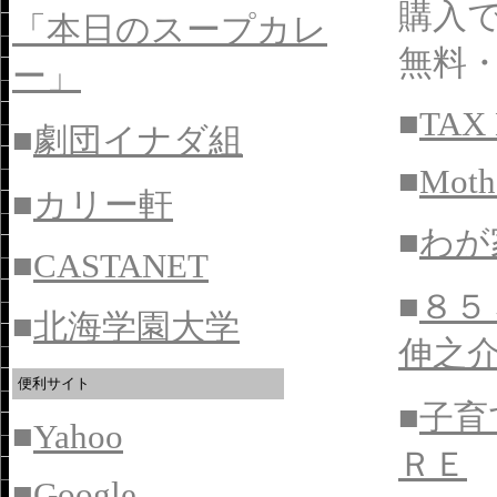
購入
「本日のスープカレ
無料・
ー」
■
TAX
■
劇団イナダ組
■
Moth
■
カリー軒
■
わが
■
CASTANET
■
８５
■
北海学園大学
伸之
便利サイト
■
子育
■
Yahoo
ＲＥ
■
Google