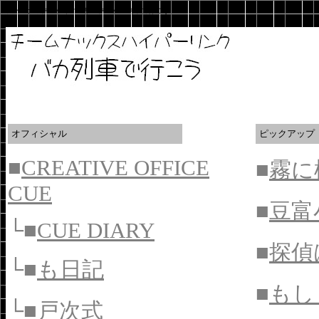
チームナックスハイパーリンク「バカ列車で行こう！」
オフィシャル
ピックアップ
■
CREATIVE OFFICE
■
霧に
CUE
■
豆富
└■
CUE DIARY
■
探偵
└■
も日記
■
もし
└■
戸次式