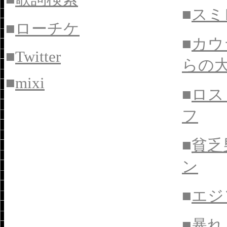
■
スミレ
■
ローチケ
■
カウ
■
Twitter
らの
■
mixi
■
ロス
フ
■
貧乏
ン
■
エジ
■
暴れ