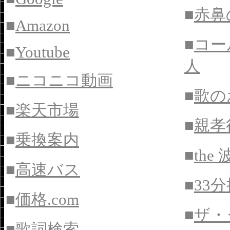
■
赤鼻
■
Amazon
■
コー
■
Youtube
人
■
ニコニコ動画
■
歌の
■
楽天市場
■
親孝
■
乗換案内
■
th
■
高速バス
■
33
■
価格
.com
■
ザ・
■
歌詞検索