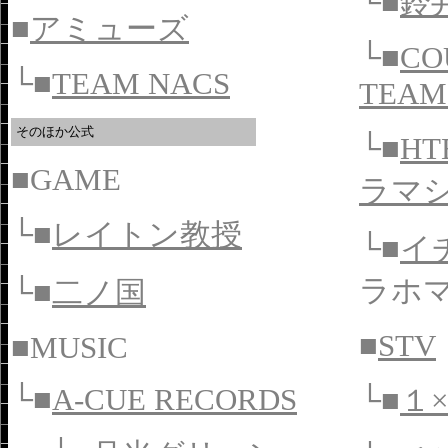
└■
鈴
■
アミューズ
└■
CO
└■
TEAM NACS
TEAM
そのほか公式
└■
H
■GAME
ラマ
└■
レイトン教授
└■
イ
ラホ
└■
二ノ国
■
STV
■MUSIC
└■
A-CUE RECORDS
└■
１