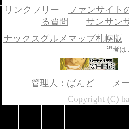
リンクフリー
ファンサイト
る質問
サンサン
ナックスグルメマップ札幌版
望者は
管理人：ばんど メ
Copyright (C) b