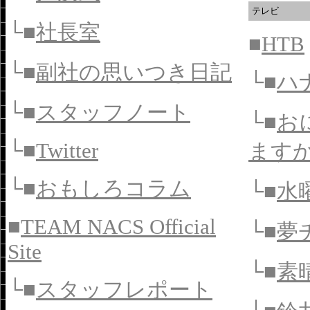
テレビ
└■
社長室
■
HTB
└■
副社の思いつき日記
└■
ハ
└■
スタッフノート
└■
お
└■
Twitter
ます
└■
おもしろコラム
└■
水
■
TEAM NACS Official
└■
夢
Site
└■
素
└■
スタッフレポート