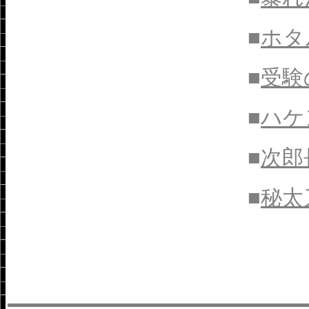
■
ホタ
■
受験
■
ハケ
■
次郎
■
秘太