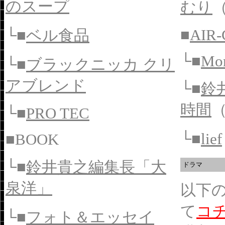
のスープ
むり
■
AIR-
└■
ベル食品
└■
Mor
└■
ブラックニッカ クリ
アブレンド
└■
鈴
時間
└■
PRO TEC
└■
lief
■BOOK
└■
鈴井貴之編集長「大
ドラマ
泉洋」
以下の
て
コ
└■
フォト＆エッセイ