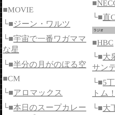
■
NEC
■MOVIE
└
■
直C
└■
ジーン・ワルツ
ラジオ
└■
宇宙で一番ワガママ
■
HBC
な星
└■
大
└■
半分の月がのぼる空
サン
■CM
└■
5丁
└■
アロマックス
トム
└■
本日のスープカレー
└■
大