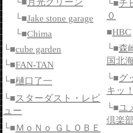
└■
月光グリーン
└■
チ
０
└■
Jake stone garage
■
HBC
└■
Chima
└■
森
└■
cube garden
国北
└■
FAN-TAN
└■
グ
└■
樋口了一
キッ
└■
スターダスト・レビ
└■
ユ
ュー
倶楽
└■
ＭｏＮｏ ＧＬＯＢＥ